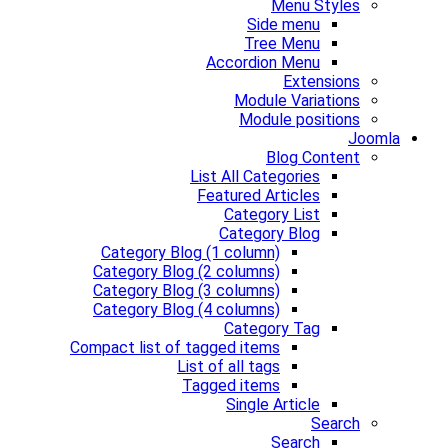
Menu Styles
Side menu
Tree Menu
Accordion Menu
Extensions
Module Variations
Module positions
Joomla
Blog Content
List All Categories
Featured Articles
Category List
Category Blog
Category Blog (1 column)
Category Blog (2 columns)
Category Blog (3 columns)
Category Blog (4 columns)
Category Tag
Compact list of tagged items
List of all tags
Tagged items
Single Article
Search
Search