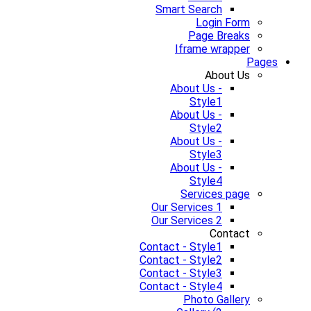
Smart Search
Login Form
Page Breaks
Iframe wrapper
Pages
About Us
About Us -
Style1
About Us -
Style2
About Us -
Style3
About Us -
Style4
Services page
Our Services 1
Our Services 2
Contact
Contact - Style1
Contact - Style2
Contact - Style3
Contact - Style4
Photo Gallery