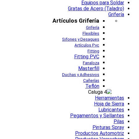
Equipos para Soldar
Gratas de Acero (Taladro)
Grifería
Artículos Grifería
Grifería
Flexibles
Sifones y Desagues
Artículos Pvc
Fitting
Fitting PVC
Fanaloza
Masterfill
Duchas y Adhesivos
Cañerías
Teflón
Herramientas
Hoja de Sierra
Lubricantes
Pegamentos y Sellantes
Pilas
Pinturas Spray
Productos Automotriz