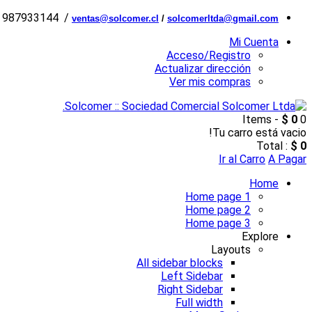
6 987933144 /
ventas@solcomer.cl
/
solcomerltda@gmail.com
Mi Cuenta
Acceso/Registro
Actualizar dirección
Ver mis compras
$ 0
0 Items -
Tu carro está vacio!
Total :
$ 0
Ir al Carro
A Pagar
Home
Home page 1
Home page 2
Home page 3
Explore
Layouts
All sidebar blocks
Left Sidebar
Right Sidebar
Full width