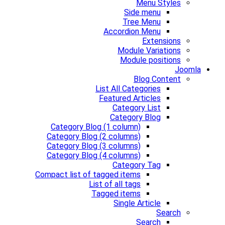
Menu Styles
Side menu
Tree Menu
Accordion Menu
Extensions
Module Variations
Module positions
Joomla
Blog Content
List All Categories
Featured Articles
Category List
Category Blog
Category Blog (1 column)
Category Blog (2 columns)
Category Blog (3 columns)
Category Blog (4 columns)
Category Tag
Compact list of tagged items
List of all tags
Tagged items
Single Article
Search
Search