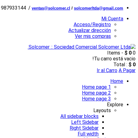
6 987933144 /
ventas@solcomer.cl
/
solcomerltda@gmail.com
Mi Cuenta
Acceso/Registro
Actualizar dirección
Ver mis compras
$ 0
0 Items -
Tu carro está vacio!
Total :
$ 0
Ir al Carro
A Pagar
Home
Home page 1
Home page 2
Home page 3
Explore
Layouts
All sidebar blocks
Left Sidebar
Right Sidebar
Full width