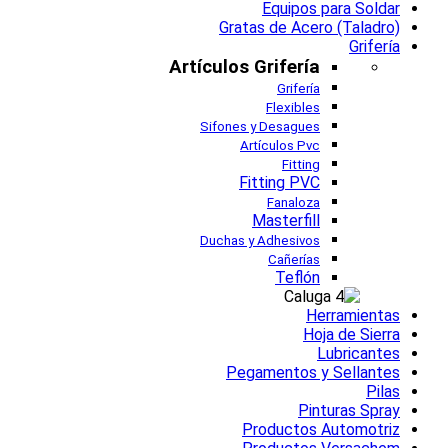
Equipos para Soldar
Gratas de Acero (Taladro)
Grifería
Artículos Grifería
Grifería
Flexibles
Sifones y Desagues
Artículos Pvc
Fitting
Fitting PVC
Fanaloza
Masterfill
Duchas y Adhesivos
Cañerías
Teflón
Herramientas
Hoja de Sierra
Lubricantes
Pegamentos y Sellantes
Pilas
Pinturas Spray
Productos Automotriz