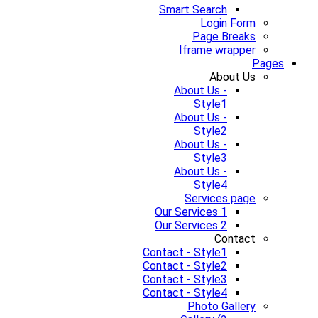
Smart Search
Login Form
Page Breaks
Iframe wrapper
Pages
About Us
About Us -
Style1
About Us -
Style2
About Us -
Style3
About Us -
Style4
Services page
Our Services 1
Our Services 2
Contact
Contact - Style1
Contact - Style2
Contact - Style3
Contact - Style4
Photo Gallery