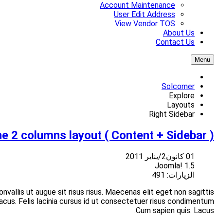
Lorem ipsum dolor sit amet consectetuer Nam feugiat orci Vesti
neque libero senectus mollis quis ut. Tincidunt sem tortor t