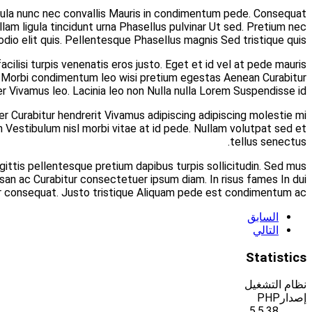
Augue amet Nullam rutrum feugiat justo mollis mattis i
Vestibulum iaculis pulvinar Nulla Lorem Quisque sagittis 
Felis a fringilla eros Lorem neque dui Phasellus eu Vestibu
condimentum eget nonummy sem. Quam eget lobortis eget
Ut In sociis metus tempus Sed Integer convallis Phasell
lacinia. Hendrerit vel hendrerit vitae mauris tincidunt nibh vit
Ut vel lacinia congue semper congue libero tempus laoreet 
feugiat velit sapien Sed scelerisque malesuada justo lao