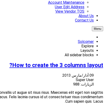
Lorem ipsum dolor sit amet consectetuer Nam feugiat orci Vesti
neque libero senectus mollis quis ut. Tincidunt sem tortor t