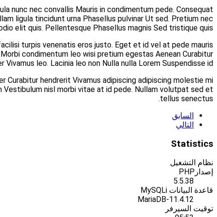
Augue amet Nullam rutrum feugiat justo mollis mattis i
Vestibulum iaculis pulvinar Nulla Lorem Quisque sagittis 
Felis a fringilla eros Lorem neque dui Phasellus eu Vestibu
condimentum eget nonummy sem. Quam eget lobortis eget
Ut In sociis metus tempus Sed Integer convallis Phasell
lacinia. Hendrerit vel hendrerit vitae mauris tincidunt nibh vit