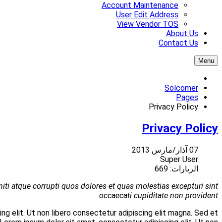
At vero eos et accusamus et iusto odio dignissimos ducimus
Et harum quidem rerum facilis est et expedita distinctio lo