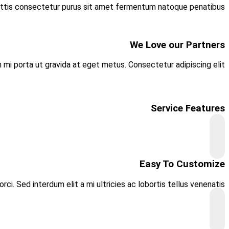
Vivamus sagittis lacuson a
Curabit
Aliquam lacinia mi elit, ut accumsan orci. Ut 