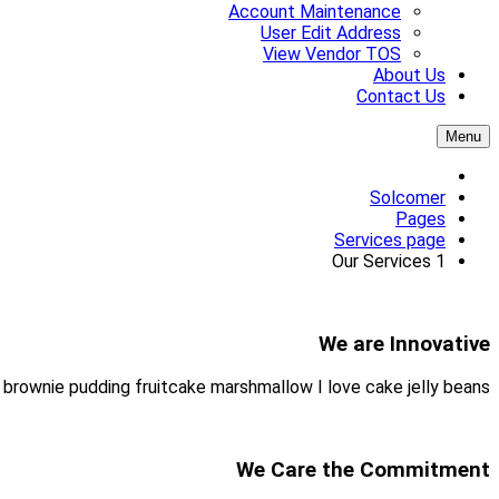
Gummies tiramisu tart jujubes jell