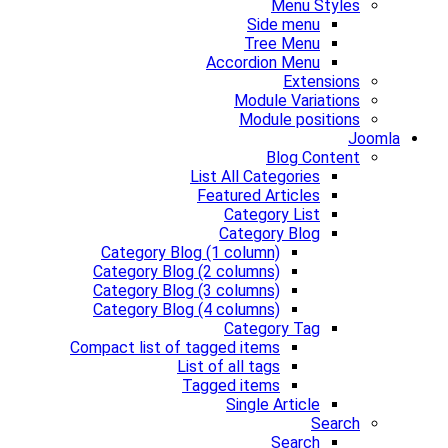
Menu Styles
Side menu
Tree Menu
Accordion Menu
Extensions
Module Variations
Module positions
Joomla
Blog Content
List All Categories
Featured Articles
Category List
Category Blog
Category Blog (1 column)
Category Blog (2 columns)
Category Blog (3 columns)
Category Blog (4 columns)
Category Tag
Compact list of tagged items
List of all tags
Tagged items
Single Article
Search
Search