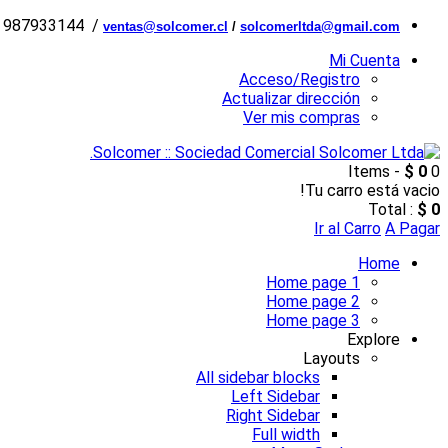
6 987933144 /
ventas@solcomer.cl
/
solcomerltda@gmail.com
Mi Cuenta
Acceso/Registro
Actualizar dirección
Ver mis compras
$ 0
0 Items -
Tu carro está vacio!
Total :
$ 0
Ir al Carro
A Pagar
Home
Home page 1
Home page 2
Home page 3
Explore
Layouts
All sidebar blocks
Left Sidebar
Right Sidebar
Full width