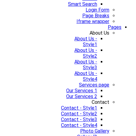
Smart Search
Login Form
Page Breaks
Iframe wrapper
Pages
About Us
About Us -
Style1
About Us -
Style2
About Us -
Style3
About Us -
Style4
Services page
Our Services 1
Our Services 2
Contact
Contact - Style1
Contact - Style2
Contact - Style3
Contact - Style4
Photo Gallery