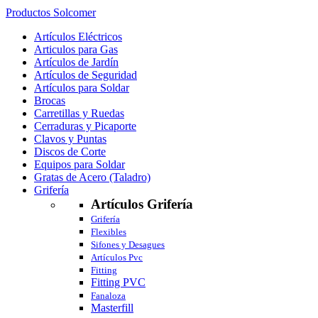
Productos Solcomer
Artículos Eléctricos
Articulos para Gas
Artículos de Jardín
Artículos de Seguridad
Artículos para Soldar
Brocas
Carretillas y Ruedas
Cerraduras y Picaporte
Clavos y Puntas
Discos de Corte
Equipos para Soldar
Gratas de Acero (Taladro)
Grifería
Artículos Grifería
Grifería
Flexibles
Sifones y Desagues
Artículos Pvc
Fitting
Fitting PVC
Fanaloza
Masterfill