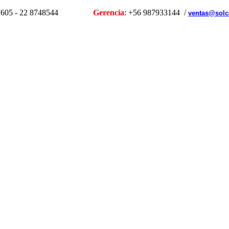
1107605 - 22 8748544
Gerencia
: +56 987933144 /
ventas@solc