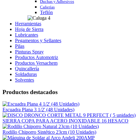
Duchas y Adhesivos
Cañerías
Teflón
Herramientas
Hoja de Sierra
Lubricantes
Pegamentos y Sellantes
Pilas
Pinturas Spray
Productos Automotriz
Productos Versachem
Quincallería
Soldaduras
Solventes
Productos destacados
Escuadra Plana 3 1/2' (48 Unidades)
SIERRA COPA PARA ACERO INOXIDABLE 16 HESACO
Rodillo Chiporro Sintético 23cm (10 Unidades)