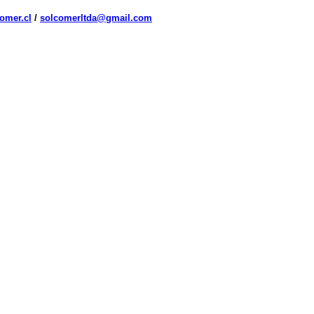
omer.cl
/
solcomerltda@gmail.com