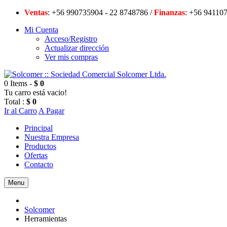
Ventas
: +56 990735904 - 22 8748786 /
Finanzas
: +56 94
Mi Cuenta
Acceso/Registro
Actualizar dirección
Ver mis compras
0 Items -
$ 0
Tu carro está vacio!
Total :
$ 0
Ir al Carro
A Pagar
Principal
Nuestra Empresa
Productos
Ofertas
Contacto
Menu
Solcomer
Herramientas