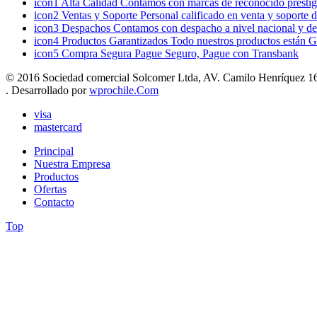
icon1
Alta Calidad
Contamos con marcas de reconocido prestigi
icon2
Ventas y Soporte
Personal calificado en venta y soporte 
icon3
Despachos
Contamos con despacho a nivel nacional y de
icon4
Productos Garantizados
Todo nuestros productos están G
icon5
Compra Segura
Pague Seguro, Pague con Transbank
© 2016 Sociedad comercial Solcomer Ltda, AV. Camilo Henríquez 165
. Desarrollado por
wprochile.Com
visa
mastercard
Principal
Nuestra Empresa
Productos
Ofertas
Contacto
Top