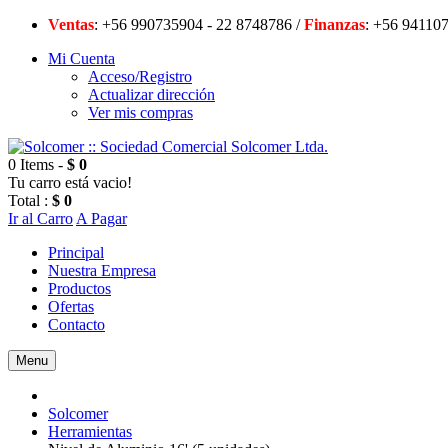
Ventas
: +56 990735904 - 22 8748786 /
Finanzas
: +56 94
Mi Cuenta
Acceso/Registro
Actualizar dirección
Ver mis compras
0 Items -
$ 0
Tu carro está vacio!
Total :
$ 0
Ir al Carro
A Pagar
Principal
Nuestra Empresa
Productos
Ofertas
Contacto
Menu
Solcomer
Herramientas