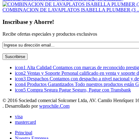
COMBINACION DE LAVAPLATOS ISABELLA PLUMBER (3 ..
Inscribase y Ahorre!
Recibe ofertas especiales y productos exclusivos
icon1
Alta Calidad
Contamos con marcas de reconocido prestigi
icon2
Ventas y Soporte
Personal calificado en venta y soporte 
icon3
Despachos
Contamos con despacho a nivel nacional y de
icon4
Productos Garantizados
Todo nuestros productos están G
icon5
Compra Segura
Pague Seguro, Pague con Transbank
© 2016 Sociedad comercial Solcomer Ltda, AV. Camilo Henríquez 165
. Desarrollado por
wprochile.Com
visa
mastercard
Principal
Nuestra Empresa