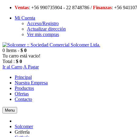
Ventas
: +56 990735904 - 22 8748786 /
Finanzas
: +56 94
Mi Cuenta
Acceso/Registro
Actualizar dirección
Ver mis compras
0 Items -
$ 0
Tu carro está vacio!
Total :
$ 0
Ir al Carro
A Pagar
Principal
Nuestra Empresa
Productos
Ofertas
Contacto
Menu
Solcomer
Grifería