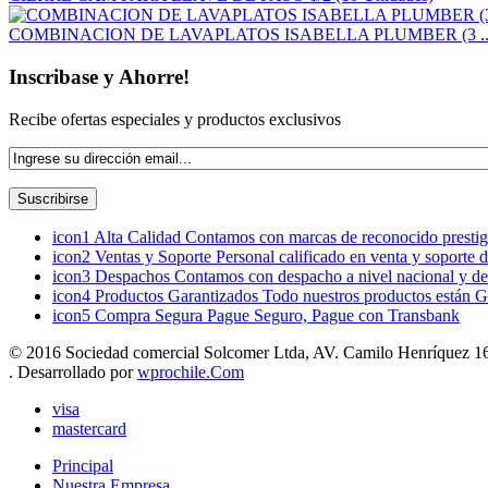
COMBINACION DE LAVAPLATOS ISABELLA PLUMBER (3 ..
Inscribase y Ahorre!
Recibe ofertas especiales y productos exclusivos
icon1
Alta Calidad
Contamos con marcas de reconocido prestigi
icon2
Ventas y Soporte
Personal calificado en venta y soporte 
icon3
Despachos
Contamos con despacho a nivel nacional y de
icon4
Productos Garantizados
Todo nuestros productos están G
icon5
Compra Segura
Pague Seguro, Pague con Transbank
© 2016 Sociedad comercial Solcomer Ltda, AV. Camilo Henríquez 165
. Desarrollado por
wprochile.Com
visa
mastercard
Principal
Nuestra Empresa