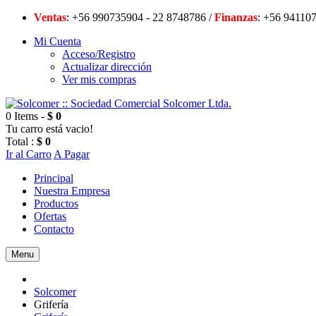
Ventas
: +56 990735904 - 22 8748786 /
Finanzas
: +56 94
Mi Cuenta
Acceso/Registro
Actualizar dirección
Ver mis compras
0 Items -
$ 0
Tu carro está vacio!
Total :
$ 0
Ir al Carro
A Pagar
Principal
Nuestra Empresa
Productos
Ofertas
Contacto
Menu
Solcomer
Grifería