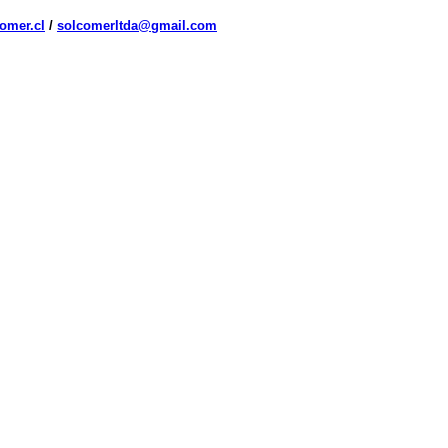
omer.cl
/
solcomerltda@gmail.com