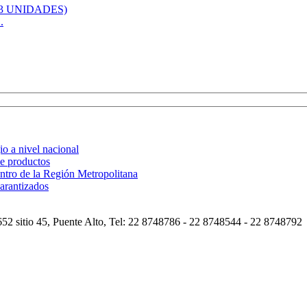
.
o a nivel nacional
de productos
ntro de la Región Metropolitana
arantizados
2 sitio 45, Puente Alto, Tel: 22 8748786 - 22 8748544 - 22 8748792