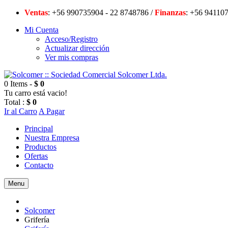
Ventas
: +56 990735904 - 22 8748786 /
Finanzas
: +56 94
Mi Cuenta
Acceso/Registro
Actualizar dirección
Ver mis compras
0 Items -
$ 0
Tu carro está vacio!
Total :
$ 0
Ir al Carro
A Pagar
Principal
Nuestra Empresa
Productos
Ofertas
Contacto
Menu
Solcomer
Grifería