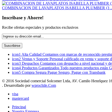
COMBINACION DE LAVAPLATOS ISABELLA PLUMBER (3 ..
Inscribase y Ahorre!
Recibe ofertas especiales y productos exclusivos
icon1
Alta Calidad
Contamos con marcas de reconocido prestigi
icon2
Ventas y Soporte
Personal calificado en venta y soporte 
icon3
Despachos
Contamos con despacho a nivel nacional y de
icon4
Productos Garantizados
Todo nuestros productos están G
icon5
Compra Segura
Pague Seguro, Pague con Transbank
© 2016 Sociedad comercial Solcomer Ltda, AV. Camilo Henríquez 165
. Desarrollado por
wprochile.Com
visa
mastercard
Principal
Nuestra Empresa