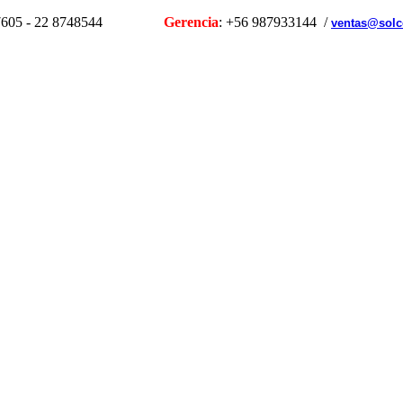
1107605 - 22 8748544
Gerencia
: +56 987933144 /
ventas@solc