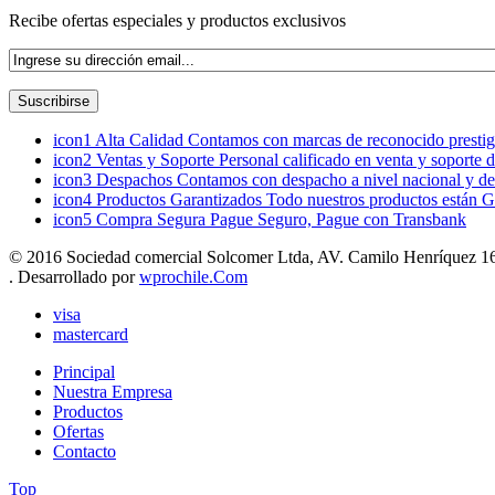
Recibe ofertas especiales y productos exclusivos
icon1
Alta Calidad
Contamos con marcas de reconocido prestigi
icon2
Ventas y Soporte
Personal calificado en venta y soporte 
icon3
Despachos
Contamos con despacho a nivel nacional y de
icon4
Productos Garantizados
Todo nuestros productos están G
icon5
Compra Segura
Pague Seguro, Pague con Transbank
© 2016 Sociedad comercial Solcomer Ltda, AV. Camilo Henríquez 165
. Desarrollado por
wprochile.Com
visa
mastercard
Principal
Nuestra Empresa
Productos
Ofertas
Contacto
Top