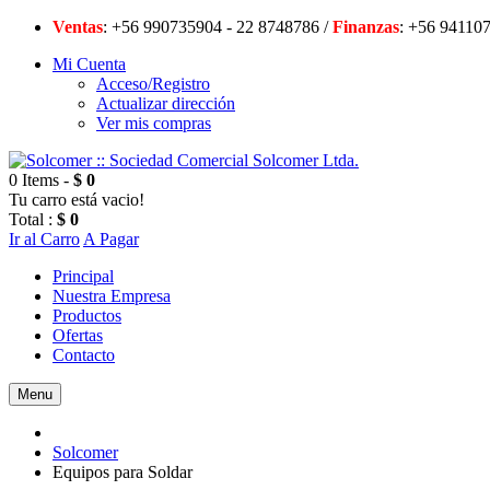
Ventas
: +56 990735904 - 22 8748786 /
Finanzas
: +56 94
Mi Cuenta
Acceso/Registro
Actualizar dirección
Ver mis compras
0 Items -
$ 0
Tu carro está vacio!
Total :
$ 0
Ir al Carro
A Pagar
Principal
Nuestra Empresa
Productos
Ofertas
Contacto
Menu
Solcomer
Equipos para Soldar