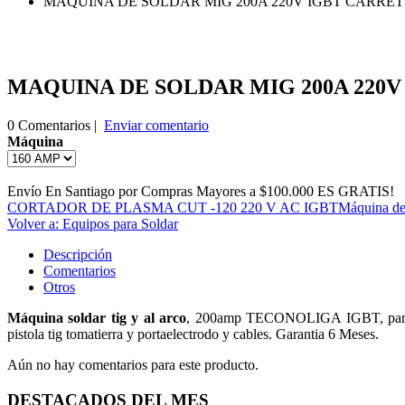
MAQUINA DE SOLDAR MIG 200A 220V IGBT CARRET
MAQUINA DE SOLDAR MIG 200A 220V
0 Comentarios |
Enviar comentario
Máquina
Envío En Santiago por Compras Mayores a $100.000 ES GRATIS!
CORTADOR DE PLASMA CUT -120 220 V AC IGBT
Máquina de
Volver a: Equipos para Soldar
Descripción
Comentarios
Otros
Máquina soldar tig y al arco
, 200amp TECONOLIGA IGBT, panel di
pistola tig tomatierra y portaelectrodo y cables. Garantia 6 Meses.
Aún no hay comentarios para este producto.
DESTACADOS DEL MES