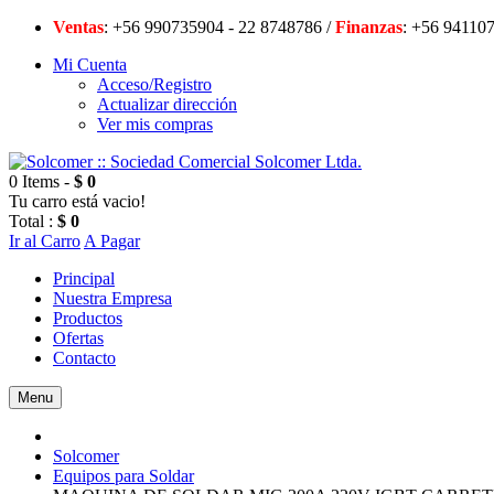
Ventas
: +56 990735904 - 22 8748786 /
Finanzas
: +56 94
Mi Cuenta
Acceso/Registro
Actualizar dirección
Ver mis compras
0 Items -
$ 0
Tu carro está vacio!
Total :
$ 0
Ir al Carro
A Pagar
Principal
Nuestra Empresa
Productos
Ofertas
Contacto
Menu
Solcomer
Equipos para Soldar