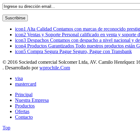
icon1
Alta Calidad
Contamos con marcas de reconocido prestigi
icon2
Ventas y Soporte
Personal calificado en venta y soporte 
icon3
Despachos
Contamos con despacho a nivel nacional y de
icon4
Productos Garantizados
Todo nuestros productos están G
icon5
Compra Segura
Pague Seguro, Pague con Transbank
© 2016 Sociedad comercial Solcomer Ltda, AV. Camilo Henríquez 165
. Desarrollado por
wprochile.Com
visa
mastercard
Principal
Nuestra Empresa
Productos
Ofertas
Contacto
Top