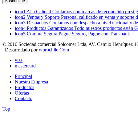
icon1
Alta Calidad
Contamos con marcas de reconocido prestigi
icon2
Ventas y Soporte
Personal calificado en venta y soporte 
icon3
Despachos
Contamos con despacho a nivel nacional y de
icon4
Productos Garantizados
Todo nuestros productos están G
icon5
Compra Segura
Pague Seguro, Pague con Transbank
© 2016 Sociedad comercial Solcomer Ltda, AV. Camilo Henríquez 165
. Desarrollado por
wprochile.Com
visa
mastercard
Principal
Nuestra Empresa
Productos
Ofertas
Contacto
Top