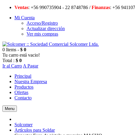
Ventas
: +56 990735904 - 22 8748786 /
Finanzas
: +56 94
Mi Cuenta
Acceso/Registro
Actualizar dirección
Ver mis compras
0 Items -
$ 0
Tu carro está vacio!
Total :
$ 0
Ir al Carro
A Pagar
Principal
Nuestra Empresa
Productos
Ofertas
Contacto
Menu
Solcomer
Artículos para Soldar