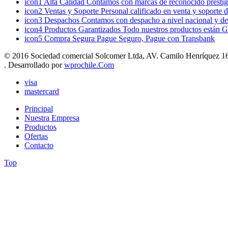
icon1
Alta Calidad
Contamos con marcas de reconocido prestigi
icon2
Ventas y Soporte
Personal calificado en venta y soporte 
icon3
Despachos
Contamos con despacho a nivel nacional y de
icon4
Productos Garantizados
Todo nuestros productos están G
icon5
Compra Segura
Pague Seguro, Pague con Transbank
© 2016 Sociedad comercial Solcomer Ltda, AV. Camilo Henríquez 165
. Desarrollado por
wprochile.Com
visa
mastercard
Principal
Nuestra Empresa
Productos
Ofertas
Contacto
Top