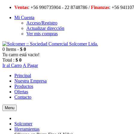
Ventas
: +56 990735904 - 22 8748786 /
Finanzas
: +56 94
Mi Cuenta
Acceso/Registro
Actualizar dirección
Ver mis compras
0 Items -
$ 0
Tu carro está vacio!
Total :
$ 0
Ir al Carro
A Pagar
Principal
Nuestra Empresa
Productos
Ofertas
Contacto
Menu
Solcomer
Herramientas