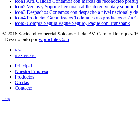
icon1
Alta Calidad
Contamos con marcas de reconocido prestigi
icon2
Ventas y Soporte
Personal calificado en venta y soporte 
icon3
Despachos
Contamos con despacho a nivel nacional y de
icon4
Productos Garantizados
Todo nuestros productos están G
icon5
Compra Segura
Pague Seguro, Pague con Transbank
© 2016 Sociedad comercial Solcomer Ltda, AV. Camilo Henríquez 165
. Desarrollado por
wprochile.Com
visa
mastercard
Principal
Nuestra Empresa
Productos
Ofertas
Contacto
Top