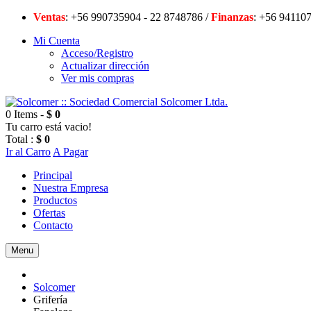
Ventas
: +56 990735904 - 22 8748786 /
Finanzas
: +56 94
Mi Cuenta
Acceso/Registro
Actualizar dirección
Ver mis compras
0 Items -
$ 0
Tu carro está vacio!
Total :
$ 0
Ir al Carro
A Pagar
Principal
Nuestra Empresa
Productos
Ofertas
Contacto
Menu
Solcomer
Grifería