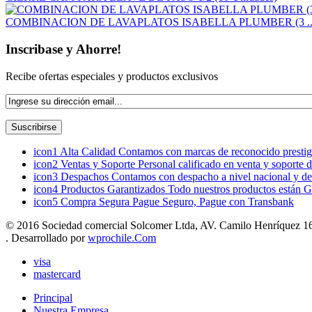
COMBINACION DE LAVAPLATOS ISABELLA PLUMBER (3 ..
Inscribase y Ahorre!
Recibe ofertas especiales y productos exclusivos
icon1
Alta Calidad
Contamos con marcas de reconocido prestigi
icon2
Ventas y Soporte
Personal calificado en venta y soporte 
icon3
Despachos
Contamos con despacho a nivel nacional y de
icon4
Productos Garantizados
Todo nuestros productos están G
icon5
Compra Segura
Pague Seguro, Pague con Transbank
© 2016 Sociedad comercial Solcomer Ltda, AV. Camilo Henríquez 165
. Desarrollado por
wprochile.Com
visa
mastercard
Principal
Nuestra Empresa