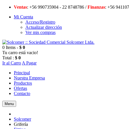
Ventas
: +56 990735904 - 22 8748786 /
Finanzas
: +56 94
Mi Cuenta
Acceso/Registro
Actualizar dirección
Ver mis compras
0 Items -
$ 0
Tu carro está vacio!
Total :
$ 0
Ir al Carro
A Pagar
Principal
Nuestra Empresa
Productos
Ofertas
Contacto
Menu
Solcomer
Grifería