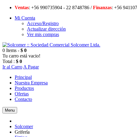
Ventas
: +56 990735904 - 22 8748786 /
Finanzas
: +56 94
Mi Cuenta
Acceso/Registro
Actualizar dirección
Ver mis compras
0 Items -
$ 0
Tu carro está vacio!
Total :
$ 0
Ir al Carro
A Pagar
Principal
Nuestra Empresa
Productos
Ofertas
Contacto
Menu
Solcomer
Grifería