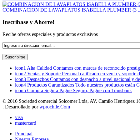
COMBINACION DE LAVAPLATOS ISABELLA PLUMBER (3 ..
Inscribase y Ahorre!
Recibe ofertas especiales y productos exclusivos
icon1
Alta Calidad
Contamos con marcas de reconocido prestigi
icon2
Ventas y Soporte
Personal calificado en venta y soporte 
icon3
Despachos
Contamos con despacho a nivel nacional y de
icon4
Productos Garantizados
Todo nuestros productos están G
icon5
Compra Segura
Pague Seguro, Pague con Transbank
© 2016 Sociedad comercial Solcomer Ltda, AV. Camilo Henríquez 165
. Desarrollado por
wprochile.Com
visa
mastercard
Principal
Nuestra Empresa