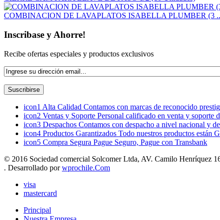
COMBINACION DE LAVAPLATOS ISABELLA PLUMBER (3 ..
Inscribase y Ahorre!
Recibe ofertas especiales y productos exclusivos
icon1
Alta Calidad
Contamos con marcas de reconocido prestigi
icon2
Ventas y Soporte
Personal calificado en venta y soporte 
icon3
Despachos
Contamos con despacho a nivel nacional y de
icon4
Productos Garantizados
Todo nuestros productos están G
icon5
Compra Segura
Pague Seguro, Pague con Transbank
© 2016 Sociedad comercial Solcomer Ltda, AV. Camilo Henríquez 165
. Desarrollado por
wprochile.Com
visa
mastercard
Principal
Nuestra Empresa