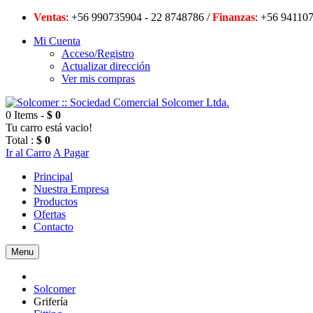
Ventas
: +56 990735904 - 22 8748786 /
Finanzas
: +56 94
Mi Cuenta
Acceso/Registro
Actualizar dirección
Ver mis compras
0 Items -
$ 0
Tu carro está vacio!
Total :
$ 0
Ir al Carro
A Pagar
Principal
Nuestra Empresa
Productos
Ofertas
Contacto
Menu
Solcomer
Grifería