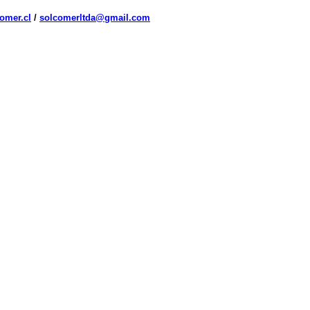
omer.cl
/
solcomerltda@gmail.com