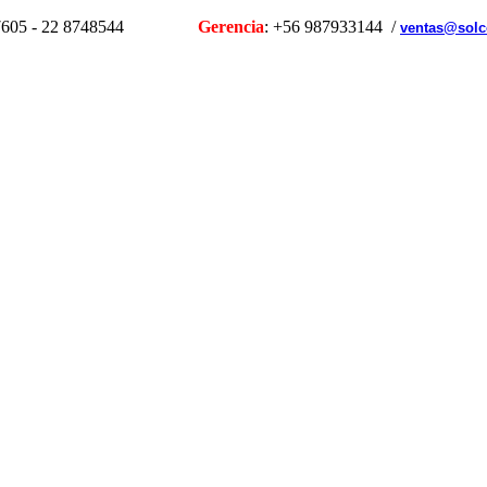
1107605 - 22 8748544
Gerencia
: +56 987933144 /
ventas@solc