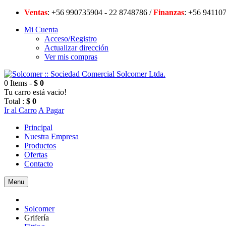
Ventas
: +56 990735904 - 22 8748786 /
Finanzas
: +56 94
Mi Cuenta
Acceso/Registro
Actualizar dirección
Ver mis compras
0 Items -
$ 0
Tu carro está vacio!
Total :
$ 0
Ir al Carro
A Pagar
Principal
Nuestra Empresa
Productos
Ofertas
Contacto
Menu
Solcomer
Grifería