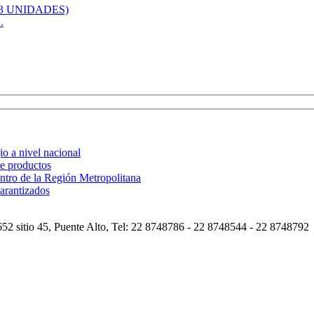
.
o a nivel nacional
de productos
ntro de la Región Metropolitana
arantizados
2 sitio 45, Puente Alto, Tel: 22 8748786 - 22 8748544 - 22 8748792