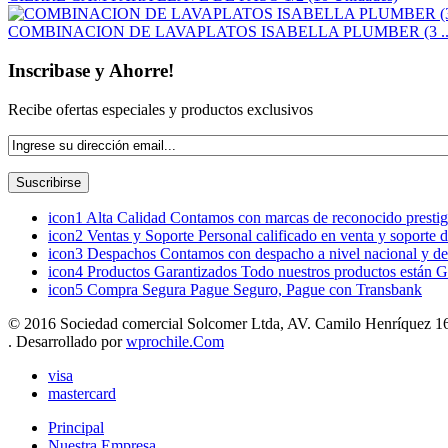
COMBINACION DE LAVAPLATOS ISABELLA PLUMBER (3 ..
Inscribase y Ahorre!
Recibe ofertas especiales y productos exclusivos
icon1
Alta Calidad
Contamos con marcas de reconocido prestigi
icon2
Ventas y Soporte
Personal calificado en venta y soporte 
icon3
Despachos
Contamos con despacho a nivel nacional y de
icon4
Productos Garantizados
Todo nuestros productos están G
icon5
Compra Segura
Pague Seguro, Pague con Transbank
© 2016 Sociedad comercial Solcomer Ltda, AV. Camilo Henríquez 165
. Desarrollado por
wprochile.Com
visa
mastercard
Principal
Nuestra Empresa