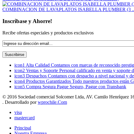
COMBINACION DE LAVAPLATOS ISABELLA PLUMBER (3 ..
Inscribase y Ahorre!
Recibe ofertas especiales y productos exclusivos
icon1
Alta Calidad
Contamos con marcas de reconocido prestigi
icon2
Ventas y Soporte
Personal calificado en venta y soporte 
icon3
Despachos
Contamos con despacho a nivel nacional y de
icon4
Productos Garantizados
Todo nuestros productos están G
icon5
Compra Segura
Pague Seguro, Pague con Transbank
© 2016 Sociedad comercial Solcomer Ltda, AV. Camilo Henríquez 165
. Desarrollado por
wprochile.Com
visa
mastercard
Principal
Nuestra Empresa