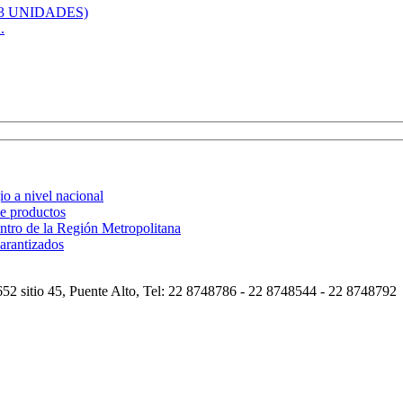
.
o a nivel nacional
de productos
ntro de la Región Metropolitana
arantizados
2 sitio 45, Puente Alto, Tel: 22 8748786 - 22 8748544 - 22 8748792