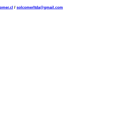
omer.cl
/
solcomerltda@gmail.com