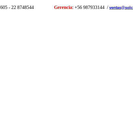
1107605 - 22 8748544
Gerencia
: +56 987933144 /
ventas@solc