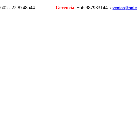
1107605 - 22 8748544
Gerencia
: +56 987933144 /
ventas@solc