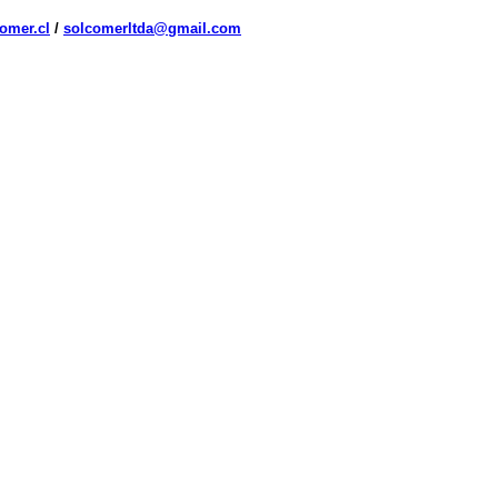
omer.cl
/
solcomerltda@gmail.com