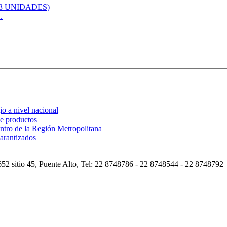
.
o a nivel nacional
de productos
ntro de la Región Metropolitana
arantizados
2 sitio 45, Puente Alto, Tel: 22 8748786 - 22 8748544 - 22 8748792