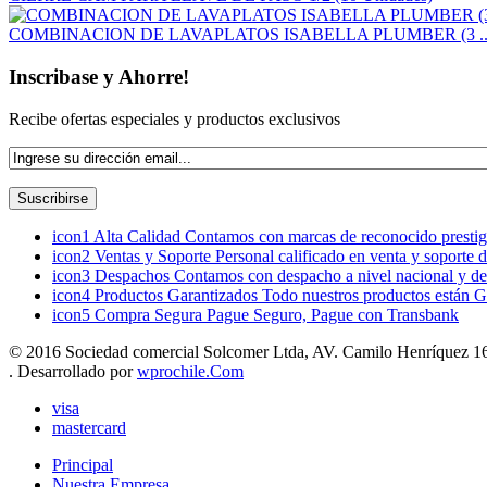
COMBINACION DE LAVAPLATOS ISABELLA PLUMBER (3 ..
Inscribase y Ahorre!
Recibe ofertas especiales y productos exclusivos
icon1
Alta Calidad
Contamos con marcas de reconocido prestigi
icon2
Ventas y Soporte
Personal calificado en venta y soporte 
icon3
Despachos
Contamos con despacho a nivel nacional y de
icon4
Productos Garantizados
Todo nuestros productos están G
icon5
Compra Segura
Pague Seguro, Pague con Transbank
© 2016 Sociedad comercial Solcomer Ltda, AV. Camilo Henríquez 165
. Desarrollado por
wprochile.Com
visa
mastercard
Principal
Nuestra Empresa