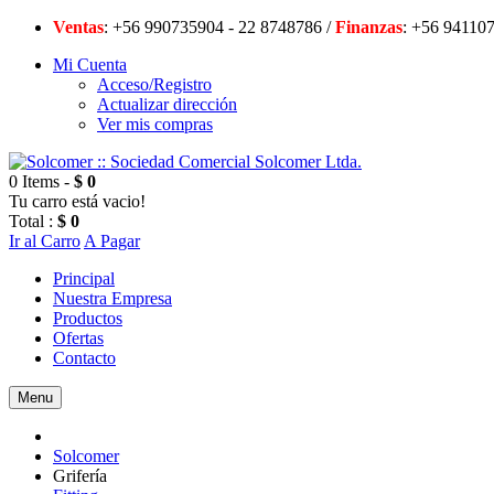
Ventas
: +56 990735904 - 22 8748786 /
Finanzas
: +56 94
Mi Cuenta
Acceso/Registro
Actualizar dirección
Ver mis compras
0 Items -
$ 0
Tu carro está vacio!
Total :
$ 0
Ir al Carro
A Pagar
Principal
Nuestra Empresa
Productos
Ofertas
Contacto
Menu
Solcomer
Grifería