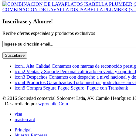
COMBINACION DE LAVAPLATOS ISABELLA PLUMBER (3 ..
Inscribase y Ahorre!
Recibe ofertas especiales y productos exclusivos
icon1
Alta Calidad
Contamos con marcas de reconocido prestigi
icon2
Ventas y Soporte
Personal calificado en venta y soporte 
icon3
Despachos
Contamos con despacho a nivel nacional y de
icon4
Productos Garantizados
Todo nuestros productos están G
icon5
Compra Segura
Pague Seguro, Pague con Transbank
© 2016 Sociedad comercial Solcomer Ltda, AV. Camilo Henríquez 165
. Desarrollado por
wprochile.Com
visa
mastercard
Principal
Nuestra Empresa