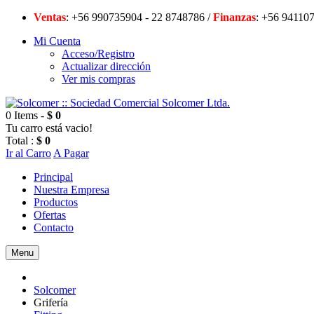
Ventas
: +56 990735904 - 22 8748786 /
Finanzas
: +56 94
Mi Cuenta
Acceso/Registro
Actualizar dirección
Ver mis compras
0 Items -
$ 0
Tu carro está vacio!
Total :
$ 0
Ir al Carro
A Pagar
Principal
Nuestra Empresa
Productos
Ofertas
Contacto
Menu
Solcomer
Grifería