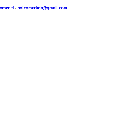
omer.cl
/
solcomerltda@gmail.com