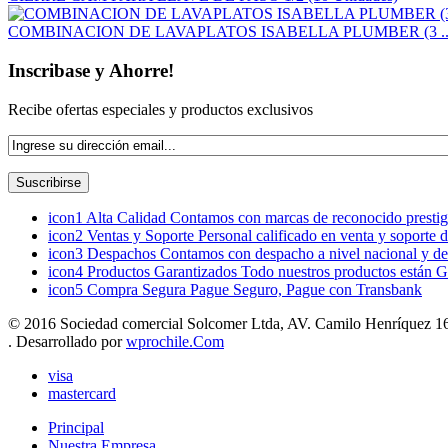
COMBINACION DE LAVAPLATOS ISABELLA PLUMBER (3 ..
Inscribase y Ahorre!
Recibe ofertas especiales y productos exclusivos
icon1
Alta Calidad
Contamos con marcas de reconocido prestigi
icon2
Ventas y Soporte
Personal calificado en venta y soporte 
icon3
Despachos
Contamos con despacho a nivel nacional y de
icon4
Productos Garantizados
Todo nuestros productos están G
icon5
Compra Segura
Pague Seguro, Pague con Transbank
© 2016 Sociedad comercial Solcomer Ltda, AV. Camilo Henríquez 165
. Desarrollado por
wprochile.Com
visa
mastercard
Principal
Nuestra Empresa