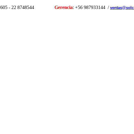
1107605 - 22 8748544
Gerencia
: +56 987933144 /
ventas@solc