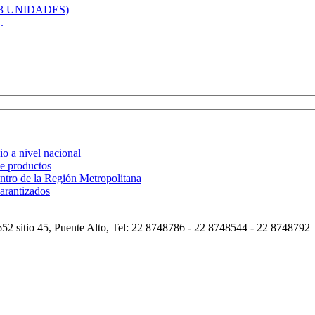
.
o a nivel nacional
de productos
ntro de la Región Metropolitana
arantizados
2 sitio 45, Puente Alto, Tel: 22 8748786 - 22 8748544 - 22 8748792