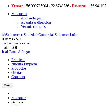
Ventas
: +56 990735904 - 22 8748786 /
Finanzas
: +56 94
Mi Cuenta
Acceso/Registro
Actualizar dirección
Ver mis compras
0 Items -
$ 0
Tu carro está vacio!
Total :
$ 0
Ir al Carro
A Pagar
Principal
Nuestra Empresa
Productos
Ofertas
Contacto
Menu
Solcomer
Grifería