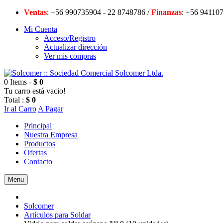
Ventas
: +56 990735904 - 22 8748786 /
Finanzas
: +56 94
Mi Cuenta
Acceso/Registro
Actualizar dirección
Ver mis compras
0 Items -
$ 0
Tu carro está vacio!
Total :
$ 0
Ir al Carro
A Pagar
Principal
Nuestra Empresa
Productos
Ofertas
Contacto
Menu
Solcomer
Artículos para Soldar