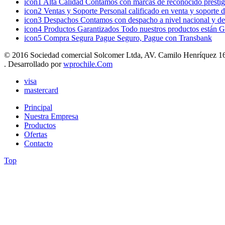
icon1
Alta Calidad
Contamos con marcas de reconocido prestigi
icon2
Ventas y Soporte
Personal calificado en venta y soporte 
icon3
Despachos
Contamos con despacho a nivel nacional y de
icon4
Productos Garantizados
Todo nuestros productos están G
icon5
Compra Segura
Pague Seguro, Pague con Transbank
© 2016 Sociedad comercial Solcomer Ltda, AV. Camilo Henríquez 165
. Desarrollado por
wprochile.Com
visa
mastercard
Principal
Nuestra Empresa
Productos
Ofertas
Contacto
Top