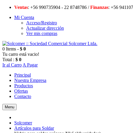
Ventas
: +56 990735904 - 22 8748786 /
Finanzas
: +56 94
Mi Cuenta
Acceso/Registro
Actualizar dirección
Ver mis compras
0 Items -
$ 0
Tu carro está vacio!
Total :
$ 0
Ir al Carro
A Pagar
Principal
Nuestra Empresa
Productos
Ofertas
Contacto
Menu
Solcomer
Artículos para Soldar