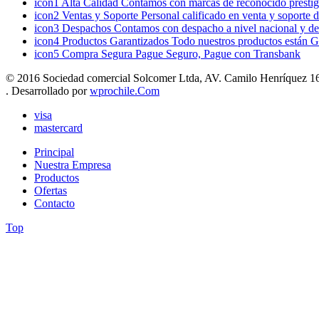
icon1
Alta Calidad
Contamos con marcas de reconocido prestigi
icon2
Ventas y Soporte
Personal calificado en venta y soporte 
icon3
Despachos
Contamos con despacho a nivel nacional y de
icon4
Productos Garantizados
Todo nuestros productos están G
icon5
Compra Segura
Pague Seguro, Pague con Transbank
© 2016 Sociedad comercial Solcomer Ltda, AV. Camilo Henríquez 165
. Desarrollado por
wprochile.Com
visa
mastercard
Principal
Nuestra Empresa
Productos
Ofertas
Contacto
Top