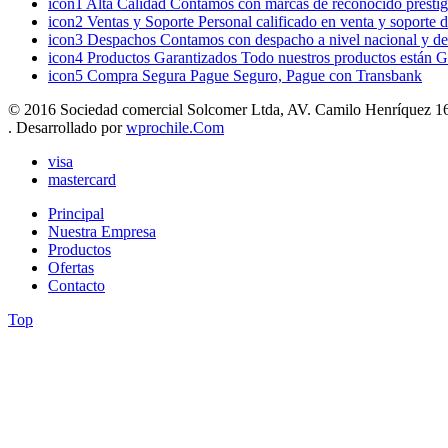
icon1
Alta Calidad
Contamos con marcas de reconocido prestigi
icon2
Ventas y Soporte
Personal calificado en venta y soporte 
icon3
Despachos
Contamos con despacho a nivel nacional y de
icon4
Productos Garantizados
Todo nuestros productos están G
icon5
Compra Segura
Pague Seguro, Pague con Transbank
© 2016 Sociedad comercial Solcomer Ltda, AV. Camilo Henríquez 165
. Desarrollado por
wprochile.Com
visa
mastercard
Principal
Nuestra Empresa
Productos
Ofertas
Contacto
Top