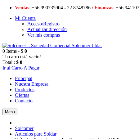
Ventas
: +56 990735904 - 22 8748786 /
Finanzas
: +56 94
Mi Cuenta
Acceso/Registro
Actualizar dirección
Ver mis compras
0 Items -
$ 0
Tu carro está vacio!
Total :
$ 0
Ir al Carro
A Pagar
Principal
Nuestra Empresa
Productos
Ofertas
Contacto
Menu
Solcomer
Artículos para Soldar