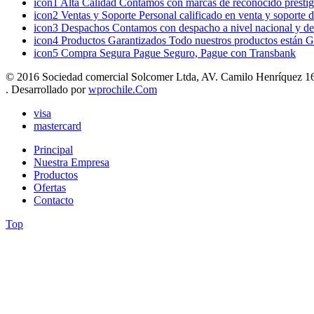
icon1
Alta Calidad
Contamos con marcas de reconocido prestigi
icon2
Ventas y Soporte
Personal calificado en venta y soporte 
icon3
Despachos
Contamos con despacho a nivel nacional y de
icon4
Productos Garantizados
Todo nuestros productos están G
icon5
Compra Segura
Pague Seguro, Pague con Transbank
© 2016 Sociedad comercial Solcomer Ltda, AV. Camilo Henríquez 165
. Desarrollado por
wprochile.Com
visa
mastercard
Principal
Nuestra Empresa
Productos
Ofertas
Contacto
Top