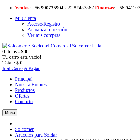
Ventas
: +56 990735904 - 22 8748786 /
Finanzas
: +56 94
Mi Cuenta
Acceso/Registro
Actualizar dirección
Ver mis compras
0 Items -
$ 0
Tu carro está vacio!
Total :
$ 0
Ir al Carro
A Pagar
Principal
Nuestra Empresa
Productos
Ofertas
Contacto
Menu
Solcomer
Artículos para Soldar