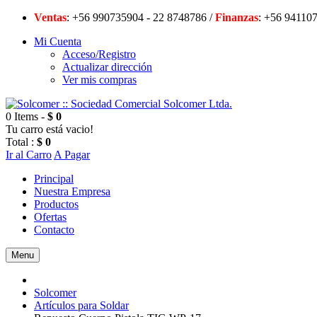
Ventas
: +56 990735904 - 22 8748786 /
Finanzas
: +56 94
Mi Cuenta
Acceso/Registro
Actualizar dirección
Ver mis compras
0 Items -
$ 0
Tu carro está vacio!
Total :
$ 0
Ir al Carro
A Pagar
Principal
Nuestra Empresa
Productos
Ofertas
Contacto
Menu
Solcomer
Artículos para Soldar