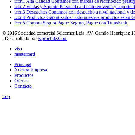
icon1
Alta Calidad
Contamos con marcas de reconocido prestigi
icon2
Ventas y Soporte
Personal calificado en venta y soporte 
icon3
Despachos
Contamos con despacho a nivel nacional y de
icon4
Productos Garantizados
Todo nuestros productos están G
icon5
Compra Segura
Pague Seguro, Pague con Transbank
© 2016 Sociedad comercial Solcomer Ltda, AV. Camilo Henríquez 165
. Desarrollado por
wprochile.Com
visa
mastercard
Principal
Nuestra Empresa
Productos
Ofertas
Contacto
Top