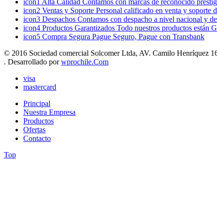
icon1
Alta Calidad
Contamos con marcas de reconocido prestigi
icon2
Ventas y Soporte
Personal calificado en venta y soporte 
icon3
Despachos
Contamos con despacho a nivel nacional y de
icon4
Productos Garantizados
Todo nuestros productos están G
icon5
Compra Segura
Pague Seguro, Pague con Transbank
© 2016 Sociedad comercial Solcomer Ltda, AV. Camilo Henríquez 165
. Desarrollado por
wprochile.Com
visa
mastercard
Principal
Nuestra Empresa
Productos
Ofertas
Contacto
Top