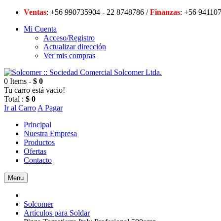
Ventas
: +56 990735904 - 22 8748786 /
Finanzas
: +56 94
Mi Cuenta
Acceso/Registro
Actualizar dirección
Ver mis compras
0 Items -
$ 0
Tu carro está vacio!
Total :
$ 0
Ir al Carro
A Pagar
Principal
Nuestra Empresa
Productos
Ofertas
Contacto
Menu
Solcomer
Artículos para Soldar