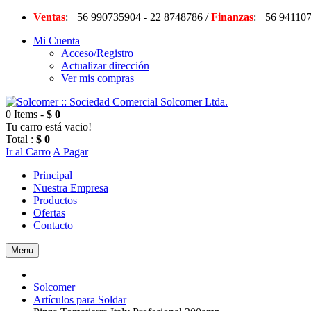
Ventas
: +56 990735904 - 22 8748786 /
Finanzas
: +56 94
Mi Cuenta
Acceso/Registro
Actualizar dirección
Ver mis compras
0 Items -
$ 0
Tu carro está vacio!
Total :
$ 0
Ir al Carro
A Pagar
Principal
Nuestra Empresa
Productos
Ofertas
Contacto
Menu
Solcomer
Artículos para Soldar