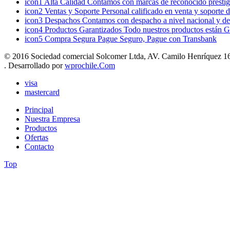
icon1
Alta Calidad
Contamos con marcas de reconocido prestigi
icon2
Ventas y Soporte
Personal calificado en venta y soporte 
icon3
Despachos
Contamos con despacho a nivel nacional y de
icon4
Productos Garantizados
Todo nuestros productos están G
icon5
Compra Segura
Pague Seguro, Pague con Transbank
© 2016 Sociedad comercial Solcomer Ltda, AV. Camilo Henríquez 165
. Desarrollado por
wprochile.Com
visa
mastercard
Principal
Nuestra Empresa
Productos
Ofertas
Contacto
Top