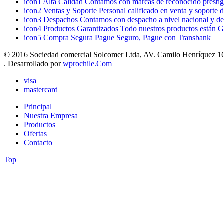
icon1
Alta Calidad
Contamos con marcas de reconocido prestigi
icon2
Ventas y Soporte
Personal calificado en venta y soporte 
icon3
Despachos
Contamos con despacho a nivel nacional y de
icon4
Productos Garantizados
Todo nuestros productos están G
icon5
Compra Segura
Pague Seguro, Pague con Transbank
© 2016 Sociedad comercial Solcomer Ltda, AV. Camilo Henríquez 165
. Desarrollado por
wprochile.Com
visa
mastercard
Principal
Nuestra Empresa
Productos
Ofertas
Contacto
Top