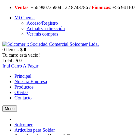
Ventas
: +56 990735904 - 22 8748786 /
Finanzas
: +56 94
Mi Cuenta
Acceso/Registro
Actualizar dirección
Ver mis compras
0 Items -
$ 0
Tu carro está vacio!
Total :
$ 0
Ir al Carro
A Pagar
Principal
Nuestra Empresa
Productos
Ofertas
Contacto
Menu
Solcomer
Artículos para Soldar