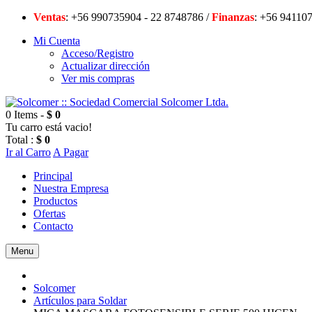
Ventas
: +56 990735904 - 22 8748786 /
Finanzas
: +56 94
Mi Cuenta
Acceso/Registro
Actualizar dirección
Ver mis compras
0 Items -
$ 0
Tu carro está vacio!
Total :
$ 0
Ir al Carro
A Pagar
Principal
Nuestra Empresa
Productos
Ofertas
Contacto
Menu
Solcomer
Artículos para Soldar