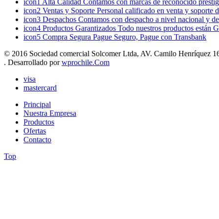
icon1
Alta Calidad
Contamos con marcas de reconocido prestigi
icon2
Ventas y Soporte
Personal calificado en venta y soporte 
icon3
Despachos
Contamos con despacho a nivel nacional y de
icon4
Productos Garantizados
Todo nuestros productos están G
icon5
Compra Segura
Pague Seguro, Pague con Transbank
© 2016 Sociedad comercial Solcomer Ltda, AV. Camilo Henríquez 165
. Desarrollado por
wprochile.Com
visa
mastercard
Principal
Nuestra Empresa
Productos
Ofertas
Contacto
Top