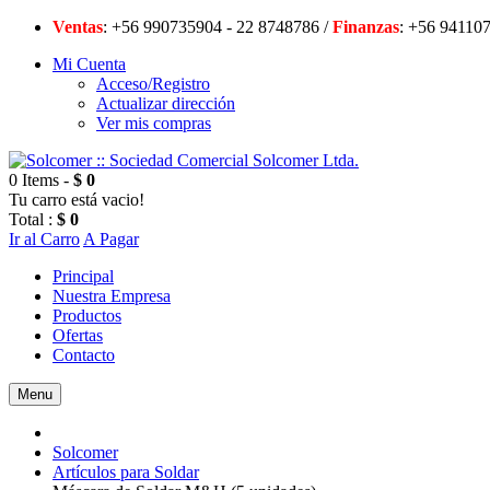
Ventas
: +56 990735904 - 22 8748786 /
Finanzas
: +56 94
Mi Cuenta
Acceso/Registro
Actualizar dirección
Ver mis compras
0 Items -
$ 0
Tu carro está vacio!
Total :
$ 0
Ir al Carro
A Pagar
Principal
Nuestra Empresa
Productos
Ofertas
Contacto
Menu
Solcomer
Artículos para Soldar