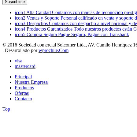
icon1
Alta Calidad
Contamos con marcas de reconocido prestigi
icon2
Ventas y Soporte
Personal calificado en venta y soporte 
icon3
Despachos
Contamos con despacho a nivel nacional y de
icon4
Productos Garantizados
Todo nuestros productos están G
icon5
Compra Segura
Pague Seguro, Pague con Transbank
© 2016 Sociedad comercial Solcomer Ltda, AV. Camilo Henríquez 165
. Desarrollado por
wprochile.Com
visa
mastercard
Principal
Nuestra Empresa
Productos
Ofertas
Contacto
Top