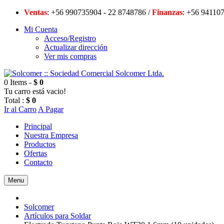
Ventas
: +56 990735904 - 22 8748786 /
Finanzas
: +56 94
Mi Cuenta
Acceso/Registro
Actualizar dirección
Ver mis compras
0 Items -
$ 0
Tu carro está vacio!
Total :
$ 0
Ir al Carro
A Pagar
Principal
Nuestra Empresa
Productos
Ofertas
Contacto
Menu
Solcomer
Artículos para Soldar