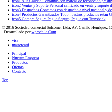
icon1
Alta Calidad
Contamos con marcas de reconocido prestigi
icon2
Ventas y Soporte
Personal calificado en venta y soporte 
icon3
Despachos
Contamos con despacho a nivel nacional y de
icon4
Productos Garantizados
Todo nuestros productos están G
icon5
Compra Segura
Pague Seguro, Pague con Transbank
© 2016 Sociedad comercial Solcomer Ltda, AV. Camilo Henríquez 165
. Desarrollado por
wprochile.Com
visa
mastercard
Principal
Nuestra Empresa
Productos
Ofertas
Contacto
Top