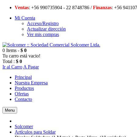
Ventas
: +56 990735904 - 22 8748786 /
Finanzas
: +56 94
Mi Cuenta
Acceso/Registro
Actualizar dirección
Ver mis compras
0 Items -
$ 0
Tu carro está vacio!
Total :
$ 0
Ir al Carro
A Pagar
Principal
Nuestra Empresa
Productos
Ofertas
Contacto
Menu
Solcomer
Artículos para Soldar