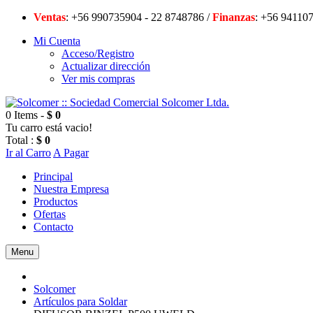
Ventas
: +56 990735904 - 22 8748786 /
Finanzas
: +56 94
Mi Cuenta
Acceso/Registro
Actualizar dirección
Ver mis compras
0 Items -
$ 0
Tu carro está vacio!
Total :
$ 0
Ir al Carro
A Pagar
Principal
Nuestra Empresa
Productos
Ofertas
Contacto
Menu
Solcomer
Artículos para Soldar