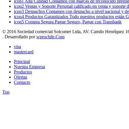
icon1
Alta Calidad
Contamos con marcas de reconocido prestigi
icon2
Ventas y Soporte
Personal calificado en venta y soporte 
icon3
Despachos
Contamos con despacho a nivel nacional y de
icon4
Productos Garantizados
Todo nuestros productos están G
icon5
Compra Segura
Pague Seguro, Pague con Transbank
© 2016 Sociedad comercial Solcomer Ltda, AV. Camilo Henríquez 165
. Desarrollado por
wprochile.Com
visa
mastercard
Principal
Nuestra Empresa
Productos
Ofertas
Contacto
Top