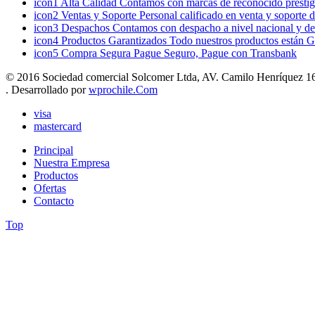
icon1
Alta Calidad
Contamos con marcas de reconocido prestigi
icon2
Ventas y Soporte
Personal calificado en venta y soporte 
icon3
Despachos
Contamos con despacho a nivel nacional y de
icon4
Productos Garantizados
Todo nuestros productos están G
icon5
Compra Segura
Pague Seguro, Pague con Transbank
© 2016 Sociedad comercial Solcomer Ltda, AV. Camilo Henríquez 165
. Desarrollado por
wprochile.Com
visa
mastercard
Principal
Nuestra Empresa
Productos
Ofertas
Contacto
Top