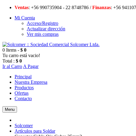
Ventas
: +56 990735904 - 22 8748786 /
Finanzas
: +56 94
Mi Cuenta
Acceso/Registro
Actualizar dirección
Ver mis compras
0 Items -
$ 0
Tu carro está vacio!
Total :
$ 0
Ir al Carro
A Pagar
Principal
Nuestra Empresa
Productos
Ofertas
Contacto
Menu
Solcomer
Artículos para Soldar