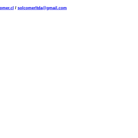
omer.cl
/
solcomerltda@gmail.com