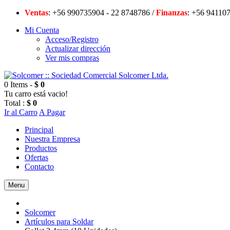
Ventas
: +56 990735904 - 22 8748786 /
Finanzas
: +56 94
Mi Cuenta
Acceso/Registro
Actualizar dirección
Ver mis compras
0 Items -
$ 0
Tu carro está vacio!
Total :
$ 0
Ir al Carro
A Pagar
Principal
Nuestra Empresa
Productos
Ofertas
Contacto
Menu
Solcomer
Artículos para Soldar