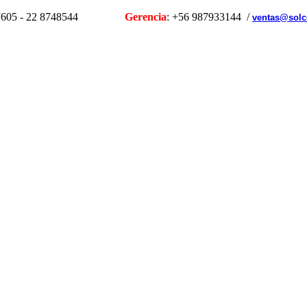
1107605 - 22 8748544
Gerencia
: +56 987933144 /
ventas@solc