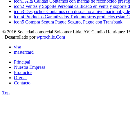
icon1
Alta Calidad
Contamos con marcas de reconocido prestigi
icon2
Ventas y Soporte
Personal calificado en venta y soporte 
icon3
Despachos
Contamos con despacho a nivel nacional y de
icon4
Productos Garantizados
Todo nuestros productos están G
icon5
Compra Segura
Pague Seguro, Pague con Transbank
© 2016 Sociedad comercial Solcomer Ltda, AV. Camilo Henríquez 165
. Desarrollado por
wprochile.Com
visa
mastercard
Principal
Nuestra Empresa
Productos
Ofertas
Contacto
Top