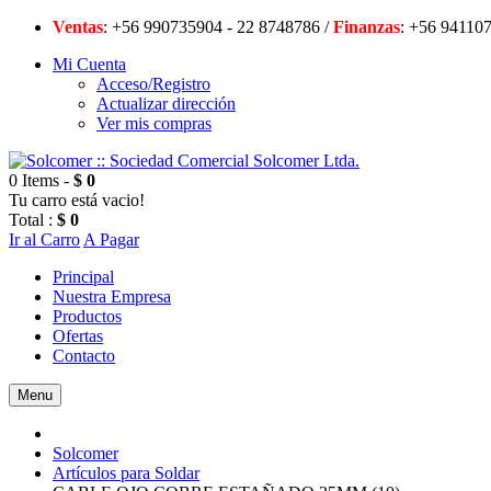
Ventas
: +56 990735904 - 22 8748786 /
Finanzas
: +56 94
Mi Cuenta
Acceso/Registro
Actualizar dirección
Ver mis compras
0 Items -
$ 0
Tu carro está vacio!
Total :
$ 0
Ir al Carro
A Pagar
Principal
Nuestra Empresa
Productos
Ofertas
Contacto
Menu
Solcomer
Artículos para Soldar