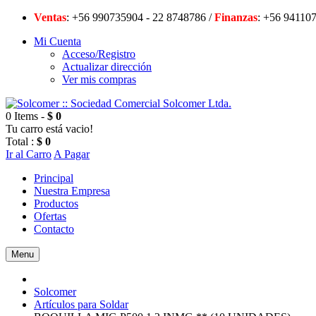
Ventas
: +56 990735904 - 22 8748786 /
Finanzas
: +56 94
Mi Cuenta
Acceso/Registro
Actualizar dirección
Ver mis compras
0 Items -
$ 0
Tu carro está vacio!
Total :
$ 0
Ir al Carro
A Pagar
Principal
Nuestra Empresa
Productos
Ofertas
Contacto
Menu
Solcomer
Artículos para Soldar