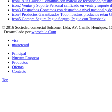
icon1
Alta Calidad
Contamos con marcas de reconocido prestigi
icon2
Ventas y Soporte
Personal calificado en venta y soporte 
icon3
Despachos
Contamos con despacho a nivel nacional y de
icon4
Productos Garantizados
Todo nuestros productos están G
icon5
Compra Segura
Pague Seguro, Pague con Transbank
© 2016 Sociedad comercial Solcomer Ltda, AV. Camilo Henríquez 165
. Desarrollado por
wprochile.Com
visa
mastercard
Principal
Nuestra Empresa
Productos
Ofertas
Contacto
Top