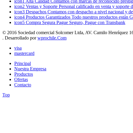
icon1
Alta Calidad
Contamos con marcas de reconocido prestigi
icon2
Ventas y Soporte
Personal calificado en venta y soporte 
icon3
Despachos
Contamos con despacho a nivel nacional y de
icon4
Productos Garantizados
Todo nuestros productos están G
icon5
Compra Segura
Pague Seguro, Pague con Transbank
© 2016 Sociedad comercial Solcomer Ltda, AV. Camilo Henríquez 165
. Desarrollado por
wprochile.Com
visa
mastercard
Principal
Nuestra Empresa
Productos
Ofertas
Contacto
Top