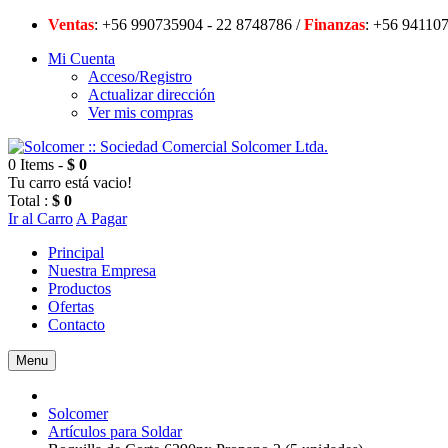
Ventas
: +56 990735904 - 22 8748786 /
Finanzas
: +56 94
Mi Cuenta
Acceso/Registro
Actualizar dirección
Ver mis compras
0 Items -
$ 0
Tu carro está vacio!
Total :
$ 0
Ir al Carro
A Pagar
Principal
Nuestra Empresa
Productos
Ofertas
Contacto
Menu
Solcomer
Artículos para Soldar