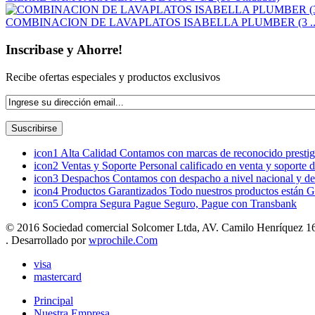
COMBINACION DE LAVAPLATOS ISABELLA PLUMBER (3 ..
Inscribase y Ahorre!
Recibe ofertas especiales y productos exclusivos
icon1
Alta Calidad
Contamos con marcas de reconocido prestigi
icon2
Ventas y Soporte
Personal calificado en venta y soporte 
icon3
Despachos
Contamos con despacho a nivel nacional y de
icon4
Productos Garantizados
Todo nuestros productos están G
icon5
Compra Segura
Pague Seguro, Pague con Transbank
© 2016 Sociedad comercial Solcomer Ltda, AV. Camilo Henríquez 165
. Desarrollado por
wprochile.Com
visa
mastercard
Principal
Nuestra Empresa