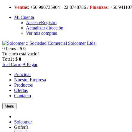
Ventas
: +56 990735904 - 22 8748786 /
Finanzas
: +56 94
Mi Cuenta
Acceso/Registro
Actualizar dirección
Ver mis compras
0 Items -
$ 0
Tu carro está vacio!
Total :
$ 0
Ir al Carro
A Pagar
Principal
Nuestra Empresa
Productos
Ofertas
Contacto
Menu
Solcomer
Grifería