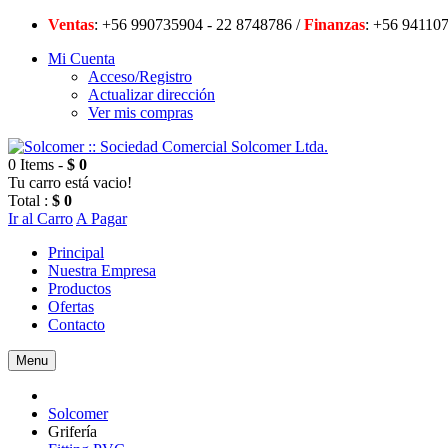
Ventas
: +56 990735904 - 22 8748786 /
Finanzas
: +56 94
Mi Cuenta
Acceso/Registro
Actualizar dirección
Ver mis compras
0 Items -
$ 0
Tu carro está vacio!
Total :
$ 0
Ir al Carro
A Pagar
Principal
Nuestra Empresa
Productos
Ofertas
Contacto
Menu
Solcomer
Grifería