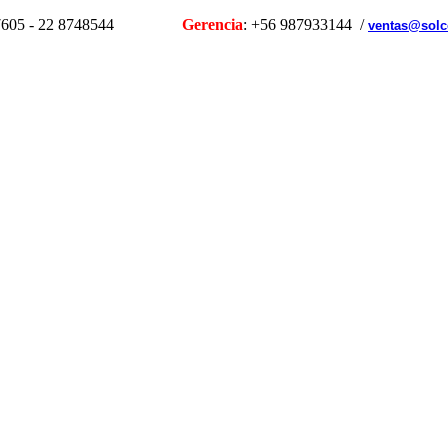
1107605 - 22 8748544
Gerencia
: +56 987933144 /
ventas@solc