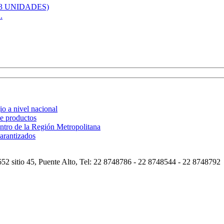
.
o a nivel nacional
de productos
ntro de la Región Metropolitana
arantizados
2 sitio 45, Puente Alto, Tel: 22 8748786 - 22 8748544 - 22 8748792