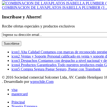
COMBINACION DE LAVAPLATOS ISABELLA PLUMBER (3 ..
Inscribase y Ahorre!
Recibe ofertas especiales y productos exclusivos
icon1
Alta Calidad
Contamos con marcas de reconocido prestigi
icon2
Ventas y Soporte
Personal calificado en venta y soporte 
icon3
Despachos
Contamos con despacho a nivel nacional y de
icon4
Productos Garantizados
Todo nuestros productos están G
icon5
Compra Segura
Pague Seguro, Pague con Transbank
© 2016 Sociedad comercial Solcomer Ltda, AV. Camilo Henríquez 165
. Desarrollado por
wprochile.Com
visa
mastercard
Principal
Nuestra Empresa