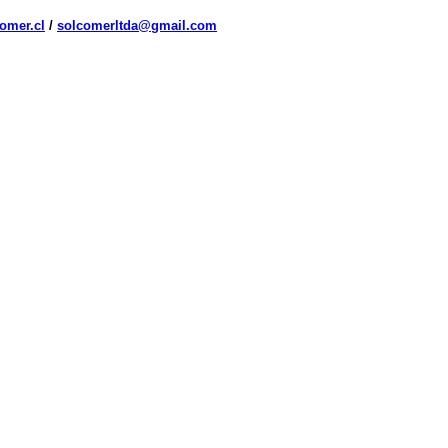
omer.cl
/
solcomerltda@gmail.com