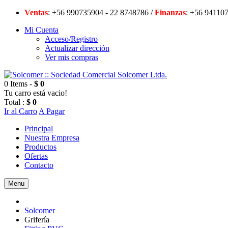
Ventas
: +56 990735904 - 22 8748786 /
Finanzas
: +56 94
Mi Cuenta
Acceso/Registro
Actualizar dirección
Ver mis compras
0 Items -
$ 0
Tu carro está vacio!
Total :
$ 0
Ir al Carro
A Pagar
Principal
Nuestra Empresa
Productos
Ofertas
Contacto
Menu
Solcomer
Grifería