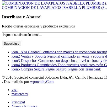
COMBINACION DE LAVAPLATOS ISABELLA PLUMBER (3 ..
Inscribase y Ahorre!
Recibe ofertas especiales y productos exclusivos
icon1
Alta Calidad
Contamos con marcas de reconocido prestigi
icon2
Ventas y Soporte
Personal calificado en venta y soporte 
icon3
Despachos
Contamos con despacho a nivel nacional y de
icon4
Productos Garantizados
Todo nuestros productos están G
icon5
Compra Segura
Pague Seguro, Pague con Transbank
© 2016 Sociedad comercial Solcomer Ltda, AV. Camilo Henríquez 165
. Desarrollado por
wprochile.Com
visa
mastercard
Principal
Nuestra Empresa