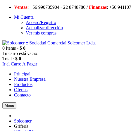
Ventas
: +56 990735904 - 22 8748786 /
Finanzas
: +56 94
Mi Cuenta
Acceso/Registro
Actualizar dirección
Ver mis compras
0 Items -
$ 0
Tu carro está vacio!
Total :
$ 0
Ir al Carro
A Pagar
Principal
Nuestra Empresa
Productos
Ofertas
Contacto
Menu
Solcomer
Grifería