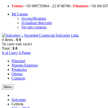
Ventas
: +56 990735904 - 22 8748786 /
Finanzas
: +56 94
Mi Cuenta
Acceso/Registro
Actualizar dirección
Ver mis compras
0 Items -
$ 0
Tu carro está vacio!
Total :
$ 0
Ir al Carro
A Pagar
Principal
Nuestra Empresa
Productos
Ofertas
Contacto
Menu
Solcomer
Grifería