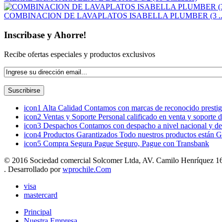
COMBINACION DE LAVAPLATOS ISABELLA PLUMBER (3 ..
Inscribase y Ahorre!
Recibe ofertas especiales y productos exclusivos
icon1
Alta Calidad
Contamos con marcas de reconocido prestigi
icon2
Ventas y Soporte
Personal calificado en venta y soporte 
icon3
Despachos
Contamos con despacho a nivel nacional y de
icon4
Productos Garantizados
Todo nuestros productos están G
icon5
Compra Segura
Pague Seguro, Pague con Transbank
© 2016 Sociedad comercial Solcomer Ltda, AV. Camilo Henríquez 165
. Desarrollado por
wprochile.Com
visa
mastercard
Principal
Nuestra Empresa