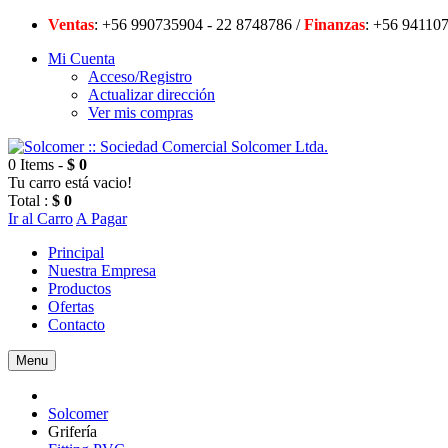
Ventas
: +56 990735904 - 22 8748786 /
Finanzas
: +56 94
Mi Cuenta
Acceso/Registro
Actualizar dirección
Ver mis compras
0 Items -
$ 0
Tu carro está vacio!
Total :
$ 0
Ir al Carro
A Pagar
Principal
Nuestra Empresa
Productos
Ofertas
Contacto
Menu
Solcomer
Grifería