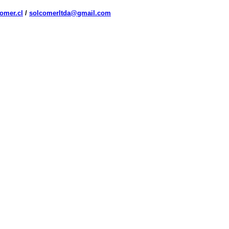
omer.cl
/
solcomerltda@gmail.com