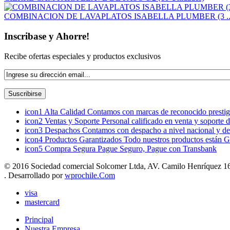
COMBINACION DE LAVAPLATOS ISABELLA PLUMBER (3 ..
Inscribase y Ahorre!
Recibe ofertas especiales y productos exclusivos
icon1
Alta Calidad
Contamos con marcas de reconocido prestigi
icon2
Ventas y Soporte
Personal calificado en venta y soporte 
icon3
Despachos
Contamos con despacho a nivel nacional y de
icon4
Productos Garantizados
Todo nuestros productos están G
icon5
Compra Segura
Pague Seguro, Pague con Transbank
© 2016 Sociedad comercial Solcomer Ltda, AV. Camilo Henríquez 165
. Desarrollado por
wprochile.Com
visa
mastercard
Principal
Nuestra Empresa