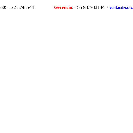
1107605 - 22 8748544
Gerencia
: +56 987933144 /
ventas@solc