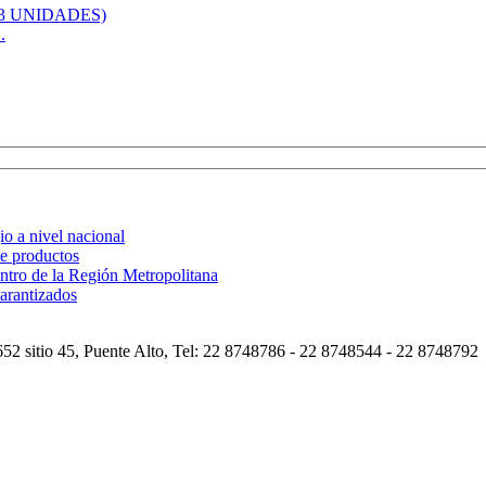
.
o a nivel nacional
de productos
ntro de la Región Metropolitana
arantizados
2 sitio 45, Puente Alto, Tel: 22 8748786 - 22 8748544 - 22 8748792